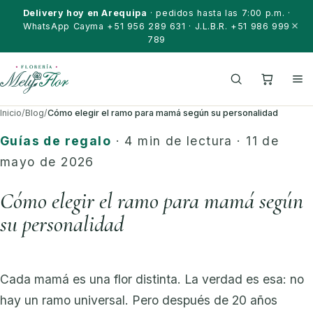
Saltar al contenido
Delivery hoy en Arequipa
· pedidos hasta las 7:00 p.m. ·
WhatsApp Cayma +51 956 289 631 · J.L.B.R. +51 986 999
789
Inicio
/
Blog
/
Cómo elegir el ramo para mamá según su personalidad
Guías de regalo
· 4 min de lectura · 11 de
mayo de 2026
Cómo elegir el ramo para mamá según
su personalidad
Cada mamá es una flor distinta. La verdad es esa: no
hay un ramo universal. Pero después de 20 años