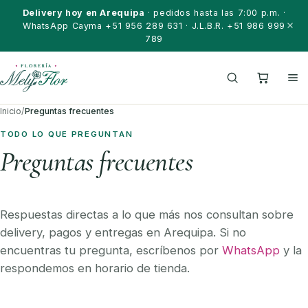
Saltar al contenido
Delivery hoy en Arequipa
· pedidos hasta las 7:00 p.m. ·
WhatsApp Cayma +51 956 289 631 · J.L.B.R. +51 986 999
789
Inicio
/
Preguntas frecuentes
TODO LO QUE PREGUNTAN
Preguntas frecuentes
Respuestas directas a lo que más nos consultan sobre
delivery, pagos y entregas en Arequipa. Si no
encuentras tu pregunta, escríbenos por
WhatsApp
y la
respondemos en horario de tienda.