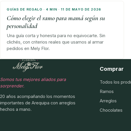
GUÍAS DE REGALO · 4 MIN · 11 DE MAYO DE 2026
Cómo elegir el ramo para mamá según su
personalidad
Una guía corta y honesta para no equivocarte. Sin
clichés, con criterios reales que usamos al armar
pedidos en Mely Flor.
Comprar
Somos tus mejores aliados para
Todos los prod
sorprender.
Ramos
20 años acompañando los momentos
Arreglos
importantes de Arequipa con arreglos
hechos a mano.
Chocolates