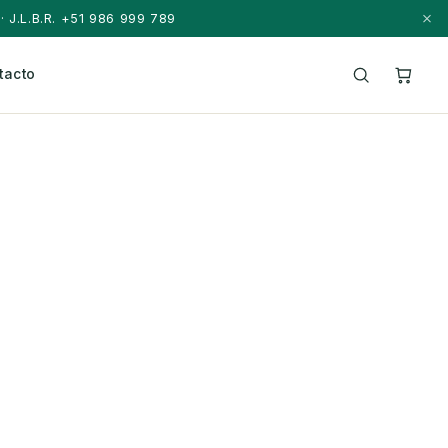
· J.L.B.R. +51 986 999 789
tacto