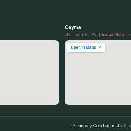
Cayma
Urb. León XIII, Av. Trinidad Morán 
Términos y Condiciones
Políti