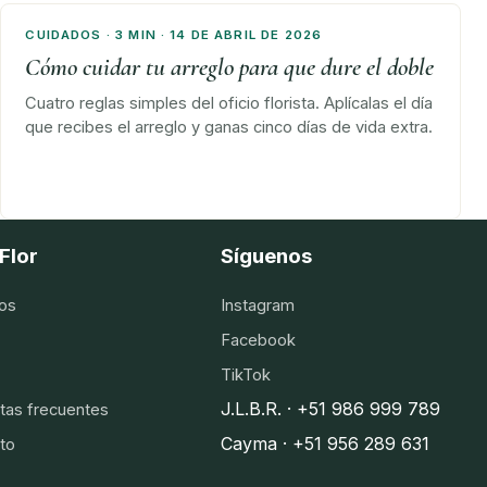
CUIDADOS · 3 MIN · 14 DE ABRIL DE 2026
Cómo cuidar tu arreglo para que dure el doble
Cuatro reglas simples del oficio florista. Aplícalas el día
que recibes el arreglo y ganas cinco días de vida extra.
Flor
Síguenos
os
Instagram
Facebook
TikTok
J.L.B.R. · +51 986 999 789
tas frecuentes
Cayma · +51 956 289 631
to