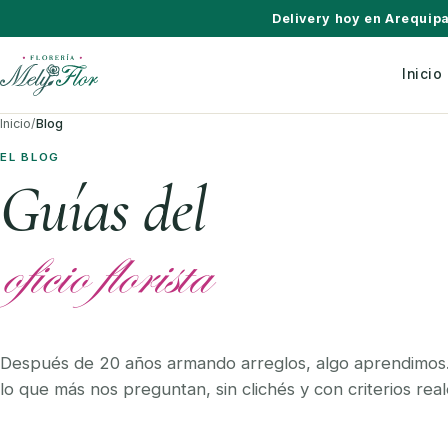
Saltar al contenido
Delivery hoy en Arequip
Inicio
Inicio
/
Blog
EL BLOG
Guías del
oficio florista
Después de 20 años armando arreglos, algo aprendimos
lo que más nos preguntan, sin clichés y con criterios reale