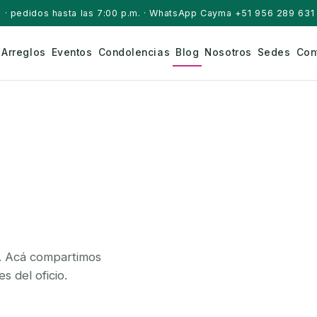
a
· pedidos hasta las 7:00 p.m. · WhatsApp Cayma +51 956 289 631 
Arreglos
Eventos
Condolencias
Blog
Nosotros
Sedes
Con
. Acá compartimos
s del oficio.