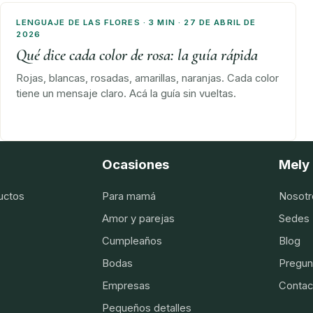
LENGUAJE DE LAS FLORES · 3 MIN · 27 DE ABRIL DE
2026
Qué dice cada color de rosa: la guía rápida
Rojas, blancas, rosadas, amarillas, naranjas. Cada color
tiene un mensaje claro. Acá la guía sin vueltas.
Ocasiones
Mely 
uctos
Para mamá
Nosotr
Amor y parejas
Sedes
Cumpleaños
Blog
Bodas
Pregun
Empresas
Contac
Pequeños detalles