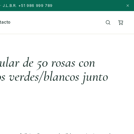
· J.L.B.R. +51 986 999 789
tacto
ular de 50 rosas con
nos verdes/blancos junto