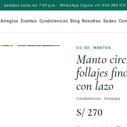
a
· pedidos hasta las 7:00 p.m. · WhatsApp Cayma +51 956 289 631 
Arreglos
Eventos
Condolencias
Blog
Nosotros
Sedes
Con
CC-03 · MANTOS
Manto circ
follajes fi
con lazo
Condolencias · Arequipa
S/ 270