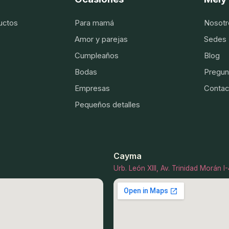
uctos
Para mamá
Nosotr
Amor y parejas
Sedes
Cumpleaños
Blog
Bodas
Pregun
Empresas
Contac
Pequeños detalles
Cayma
Urb. León XIII, Av. Trinidad Morán 