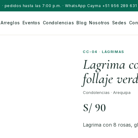
a
· pedidos hasta las 7:00 p.m. · WhatsApp Cayma +51 956 289 631 
Arreglos
Eventos
Condolencias
Blog
Nosotros
Sedes
Con
CC-04 · LÁGRIMAS
Lagrima con
follaje ver
Condolencias · Arequipa
S/ 90
Lagrima con 8 rosas, gla