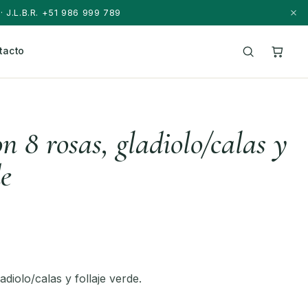
· J.L.B.R. +51 986 999 789
tacto
 8 rosas, gladiolo/calas y
de
diolo/calas y follaje verde.