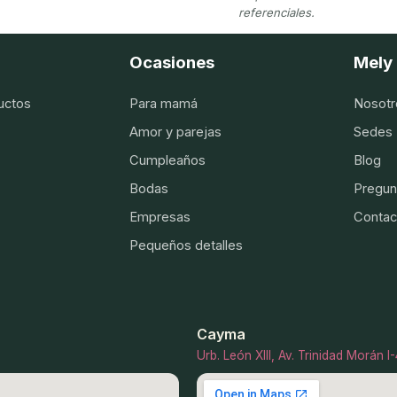
referenciales.
Ocasiones
Mely 
uctos
Para mamá
Nosotr
Amor y parejas
Sedes
Cumpleaños
Blog
Bodas
Pregun
Empresas
Contac
Pequeños detalles
Cayma
Urb. León XIII, Av. Trinidad Morán 