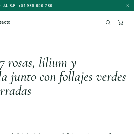
· J.L.B.R. +51 986 999 789
tacto
 rosas, lilium y
la junto con follajes verdes
orradas