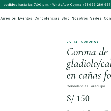
a
· pedidos hasta las 7:00 p.m. · WhatsApp Cayma +51 956 289 631 
Arreglos
Eventos
Condolencias
Blog
Nosotros
Sedes
Con
CC-12 · CORONAS
Corona de 7
gladiolo/ca
en cañas f
Condolencias · Arequipa
S/ 150