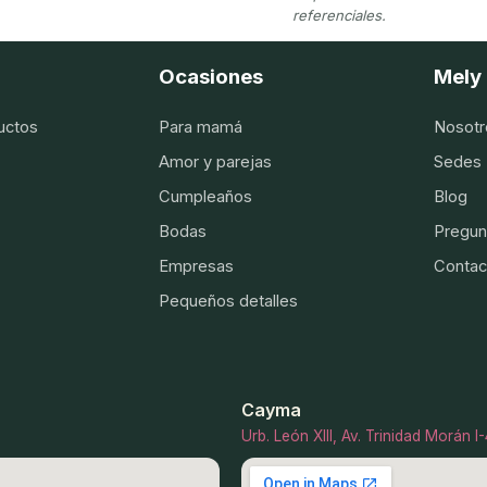
referenciales.
Ocasiones
Mely 
uctos
Para mamá
Nosotr
Amor y parejas
Sedes
Cumpleaños
Blog
Bodas
Pregun
Empresas
Contac
Pequeños detalles
Cayma
Urb. León XIII, Av. Trinidad Morán 