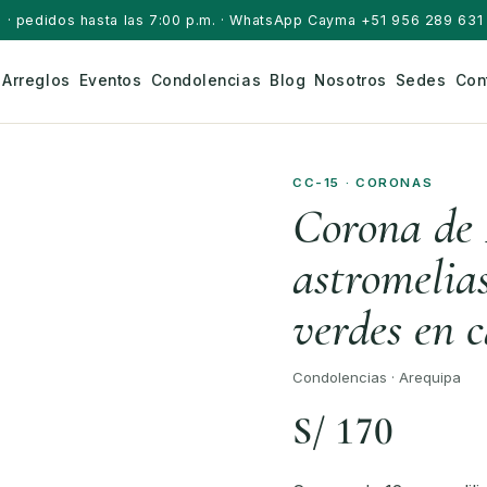
a
· pedidos hasta las 7:00 p.m. · WhatsApp Cayma +51 956 289 631 
Arreglos
Eventos
Condolencias
Blog
Nosotros
Sedes
Con
CC-15 · CORONAS
Corona de 1
astromelias
verdes en 
Condolencias · Arequipa
S/ 170