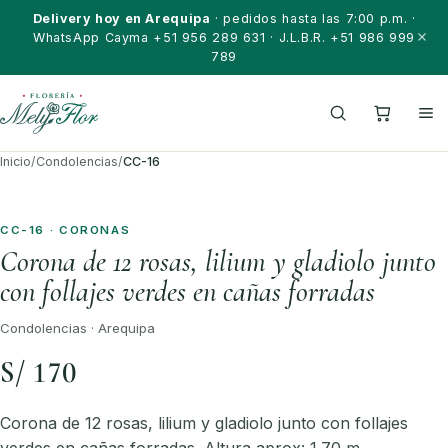
Saltar al contenido
Delivery hoy en Arequipa
· pedidos hasta las 7:00 p.m. ·
WhatsApp Cayma +51 956 289 631 · J.L.B.R. +51 986 999
789
Inicio
/
Condolencias
/
CC-16
CC-16 · CORONAS
Corona de 12 rosas, lilium y gladiolo junto
con follajes verdes en cañas forradas
Condolencias · Arequipa
S/ 170
Corona de 12 rosas, lilium y gladiolo junto con follajes