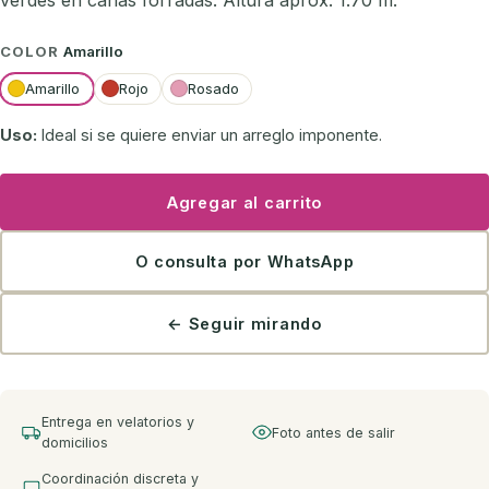
verdes en cañas forradas. Altura aprox: 1.70 m.
COLOR
Amarillo
Amarillo
Rojo
Rosado
Uso:
Ideal si se quiere enviar un arreglo imponente.
Agregar al carrito
O consulta por WhatsApp
← Seguir mirando
Entrega en velatorios y
Foto antes de salir
domicilios
Coordinación discreta y