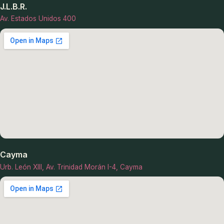
J.L.B.R.
Av. Estados Unidos 400
Cayma
Urb. León XIII, Av. Trinidad Morán I-4, Cayma