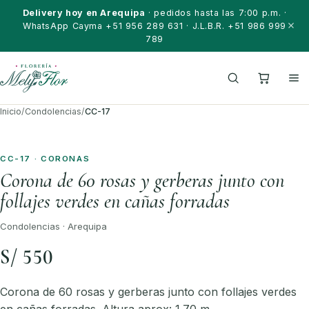
Saltar al contenido
Delivery hoy en Arequipa
· pedidos hasta las 7:00 p.m. ·
WhatsApp Cayma +51 956 289 631 · J.L.B.R. +51 986 999
789
Inicio
/
Condolencias
/
CC-17
CC-17 · CORONAS
Corona de 60 rosas y gerberas junto con
follajes verdes en cañas forradas
Condolencias · Arequipa
S/ 550
Corona de 60 rosas y gerberas junto con follajes verdes