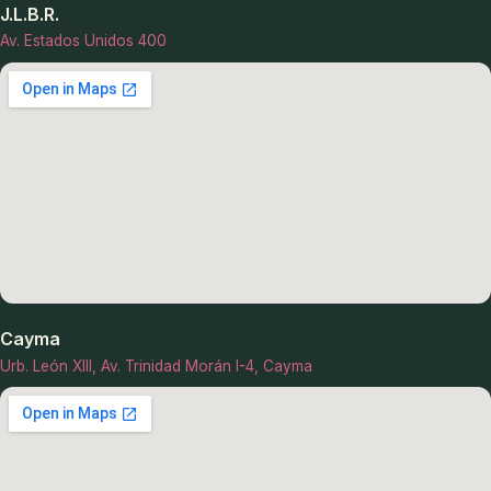
J.L.B.R.
Av. Estados Unidos 400
Cayma
Urb. León XIII, Av. Trinidad Morán I-4, Cayma