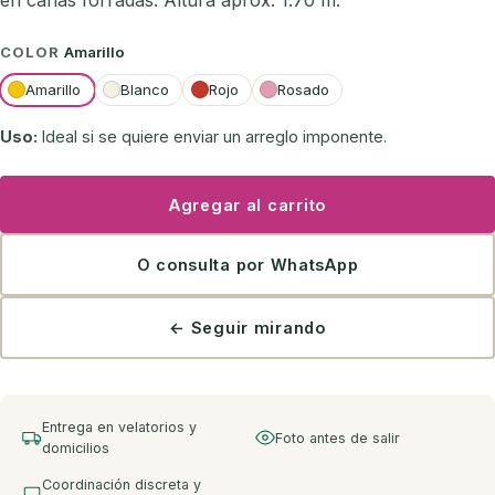
en cañas forradas. Altura aprox: 1.70 m.
COLOR
Amarillo
Amarillo
Blanco
Rojo
Rosado
Uso:
Ideal si se quiere enviar un arreglo imponente.
Agregar al carrito
O consulta por WhatsApp
← Seguir mirando
Entrega en velatorios y
Foto antes de salir
domicilios
Coordinación discreta y