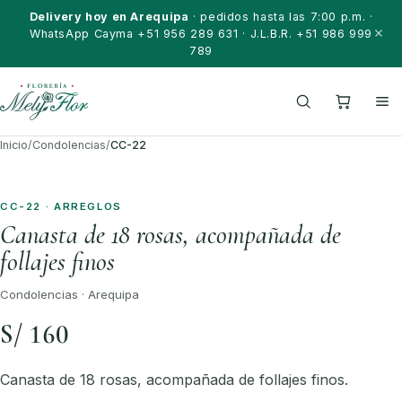
Saltar al contenido
Delivery hoy en Arequipa
· pedidos hasta las 7:00 p.m. ·
WhatsApp Cayma +51 956 289 631 · J.L.B.R. +51 986 999
789
Inicio
/
Condolencias
/
CC-22
CC-22 · ARREGLOS
Canasta de 18 rosas, acompañada de
follajes finos
Condolencias · Arequipa
S/ 160
Canasta de 18 rosas, acompañada de follajes finos.