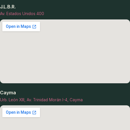
J.L.B.R.
Av. Estados Unidos 400
Cayma
Urb. León XIII, Av. Trinidad Morán I-4, Cayma