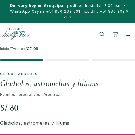
Saltar al contenido
Delivery hoy en Arequipa
· pedidos hasta las 7:00 p.m. ·
WhatsApp Cayma +51 956 289 631 · J.L.B.R. +51 986 999
789
Inicio
/
Eventos
/
CE-08
CE-08 · ARREGLO
Gladiolos, astromelias y liliums
Eventos corporativos · Arequipa
S/ 80
Gladiolos, astromelias y liliums.