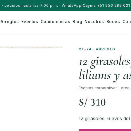
a
· pedidos hasta las 7:00 p.m. · WhatsApp Cayma +51 956 289 631 
Arreglos
Eventos
Condolencias
Blog
Nosotros
Sedes
Con
CE-24 · ARREGLO
12 girasoles
liliums y a
Eventos corporativos · Areq
S/ 310
12 girasoles, 6 aves del 