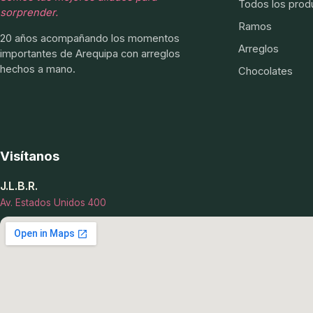
Todos los prod
sorprender.
Ramos
20 años acompañando los momentos
Arreglos
importantes de Arequipa con arreglos
hechos a mano.
Chocolates
Visítanos
J.L.B.R.
Av. Estados Unidos 400