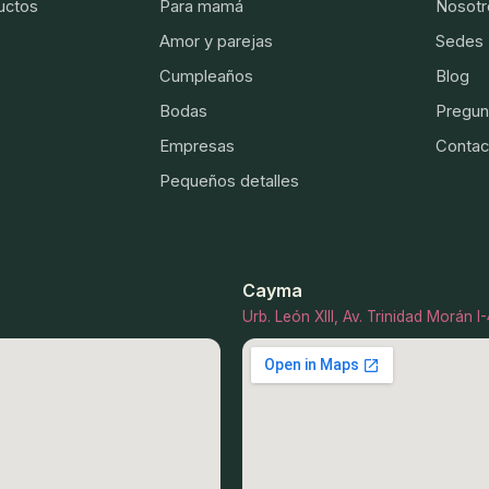
uctos
Para mamá
Nosotr
Amor y parejas
Sedes
Cumpleaños
Blog
Bodas
Pregun
Empresas
Contac
Pequeños detalles
Cayma
Urb. León XIII, Av. Trinidad Morán 