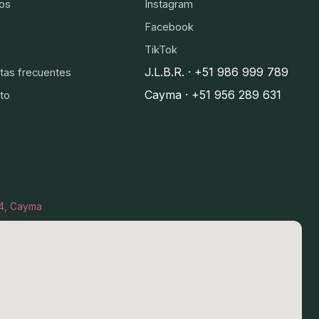
os
Instagram
Facebook
TikTok
J.L.B.R. · +51 986 999 789
tas frecuentes
Cayma · +51 956 289 631
to
I-4, Cayma