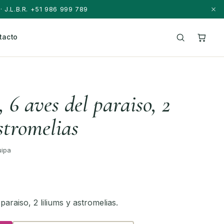
· J.L.B.R. +51 986 999 789
tacto
, 6 aves del paraiso, 2
stromelias
uipa
paraiso, 2 liliums y astromelias.