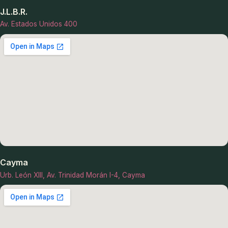
J.L.B.R.
Av. Estados Unidos 400
Cayma
Urb. León XIII, Av. Trinidad Morán I-4, Cayma