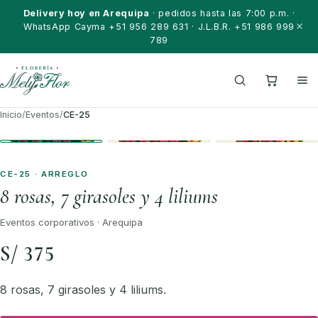
Saltar al contenido
Delivery hoy en Arequipa
· pedidos hasta las 7:00 p.m. ·
WhatsApp Cayma +51 956 289 631 · J.L.B.R. +51 986 999
789
Inicio
/
Eventos
/
CE-25
CE-25 · ARREGLO
8 rosas, 7 girasoles y 4 liliums
Eventos corporativos · Arequipa
S/ 375
8 rosas, 7 girasoles y 4 liliums.