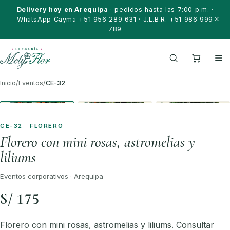
Saltar al contenido
Delivery hoy en Arequipa
· pedidos hasta las 7:00 p.m. ·
WhatsApp Cayma +51 956 289 631 · J.L.B.R. +51 986 999
789
Inicio
/
Eventos
/
CE-32
CE-32 · FLORERO
Florero con mini rosas, astromelias y
liliums
Eventos corporativos · Arequipa
S/ 175
Florero con mini rosas, astromelias y liliums. Consultar