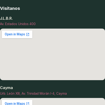
Visítanos
J.L.B.R.
Av. Estados Unidos 400
Cayma
Urb. León XIII, Av. Trinidad Morán I-4, Cayma