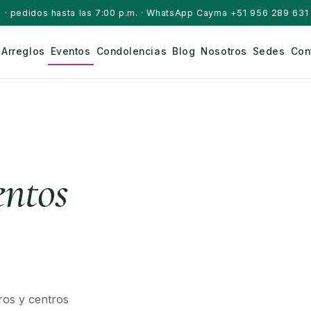
a
· pedidos hasta las 7:00 p.m. · WhatsApp Cayma +51 956 289 631 
Arreglos
Eventos
Condolencias
Blog
Nosotros
Sedes
Con
entos
eros y centros