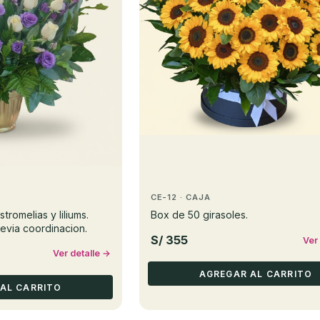
CE-12 · CAJA
stromelias y liliums.
Box de 50 girasoles.
revia coordinacion.
S/ 355
Ver
Ver detalle →
AGREGAR AL CARRITO
AL CARRITO