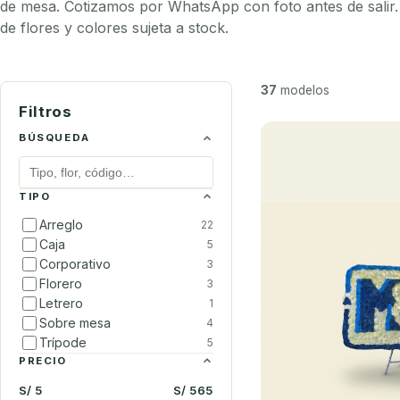
de mesa. Cotizamos por WhatsApp con foto antes de salir. 
de flores y colores sujeta a stock.
37
modelos
Filtros
BÚSQUEDA
TIPO
Arreglo
22
Caja
5
Corporativo
3
Florero
3
Letrero
1
Sobre mesa
4
Trípode
5
PRECIO
S/ 5
S/ 565