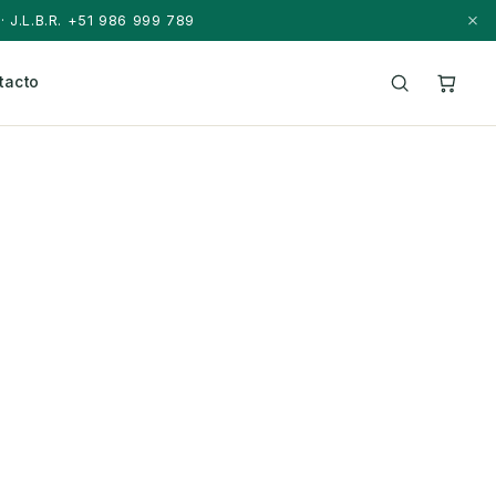
· J.L.B.R. +51 986 999 789
tacto