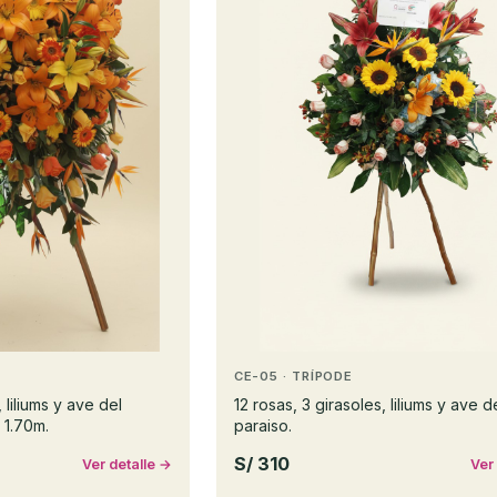
CE-05 · TRÍPODE
 liliums y ave del
12 rosas, 3 girasoles, liliums y ave d
 1.70m.
paraiso.
S/ 310
Ver detalle →
Ver