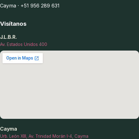
Cayma · +51 956 289 631
Visítanos
J.L.B.R.
Av. Estados Unidos 400
Cayma
Urb. León XIII, Av. Trinidad Morán I-4, Cayma