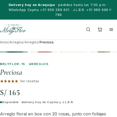
Saltar al contenido
Delivery hoy en Arequipa
· pedidos hasta las 7:00 p.m. ·
WhatsApp Cayma +51 956 289 631 · J.L.B.R. +51 986 999
789
Inicio
/
Arreglos
/
Arreglos
/
Preciosa
MELYFLOR-15 · ARREGLOS
Preciosa
Ver reseñas
S/ 165
Disponible · delivery hoy en Cayma y J.L.B.R.
Arreglo floral en box con 20 rosas, junto con follajes