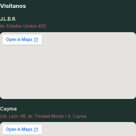
Visítanos
J.L.B.R.
Av. Estados Unidos 400
Cayma
Urb. León XIII, Av. Trinidad Morán I-4, Cayma