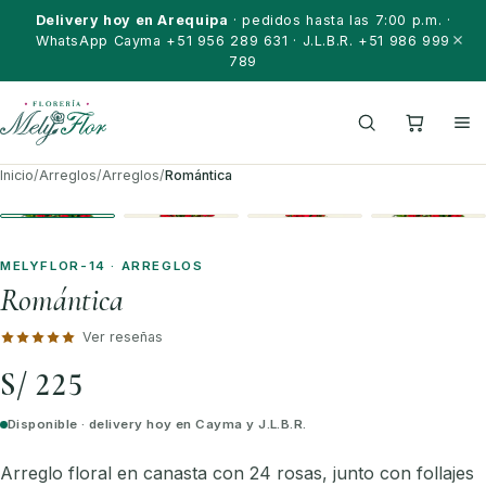
Saltar al contenido
Delivery hoy en Arequipa
· pedidos hasta las 7:00 p.m. ·
WhatsApp Cayma +51 956 289 631 · J.L.B.R. +51 986 999
789
Inicio
/
Arreglos
/
Arreglos
/
Romántica
MELYFLOR-14 · ARREGLOS
Romántica
Ver reseñas
S/ 225
Disponible · delivery hoy en Cayma y J.L.B.R.
Arreglo floral en canasta con 24 rosas, junto con follajes